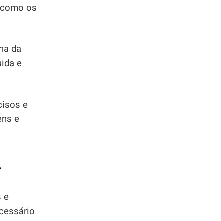
em como os
na da
uida e
cisos e
ens e
r
s e
ecessário