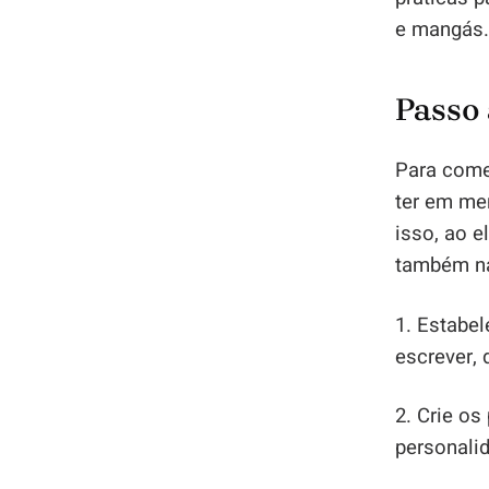
e mangás.
Passo 
Para come
ter em men
isso, ao e
também na
1. Estabel
escrever, 
2. Crie os
personalid