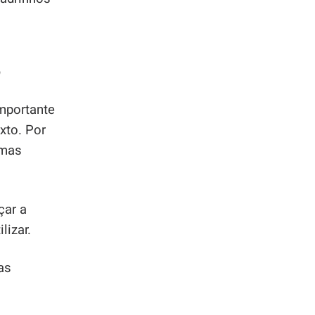
o
importante
xto. Por
 mas
çar a
lizar.
as