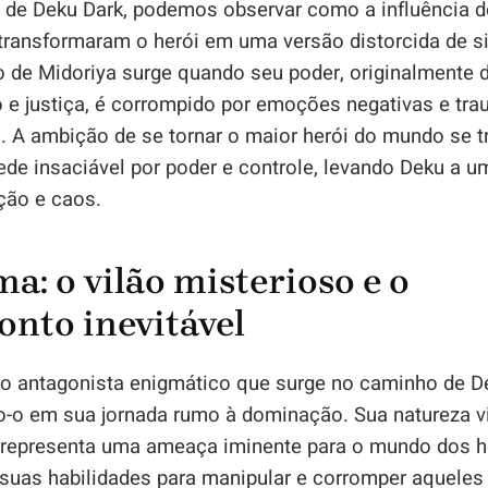
de Deku Dark, podemos observar como a influência d
transformaram o herói em uma versão distorcida de 
o de Midoriya surge quando seu poder, originalmente 
o e justiça, é corrompido por emoções negativas e tr
s. A ambição de se tornar o maior herói do mundo se 
de insaciável por poder e controle, levando Deku a 
ção e caos.
a: o vilão misterioso e o
onto inevitável
o antagonista enigmático que surge no caminho de De
o-o em sua jornada rumo à dominação. Sua natureza vi
a representa uma ameaça iminente para o mundo dos he
a suas habilidades para manipular e corromper aqueles