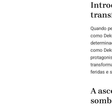
Intro
trans
Quando pe
como Deku
determina
como Deku
protagonis
transform
feridas e
A asc
sombr