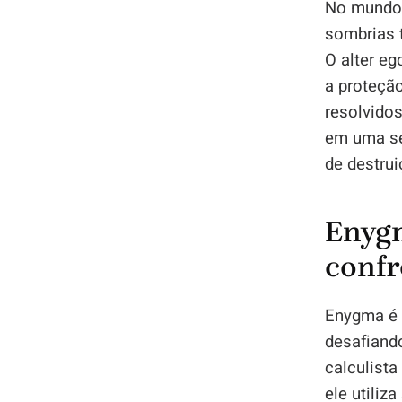
No mundo 
sombrias 
O alter eg
a proteçã
resolvido
em uma se
de destrui
Enygm
confr
Enygma é 
desafiand
calculist
ele utiliz