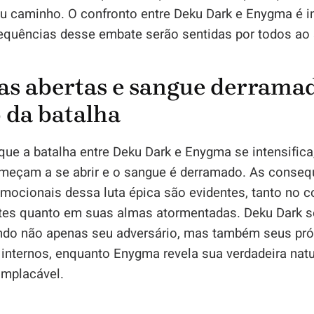
u caminho. O confronto entre Deku Dark e Enygma é in
equências desse embate serão sentidas por todos ao 
as abertas e sangue derramad
 da batalha
ue a batalha entre Deku Dark e Enygma se intensifica
omeçam a se abrir e o sangue é derramado. As conseq
emocionais dessa luta épica são evidentes, tanto no 
es quanto em suas almas atormentadas. Deku Dark s
ndo não apenas seu adversário, mas também seus pró
internos, enquanto Enygma revela sua verdadeira nat
 implacável.