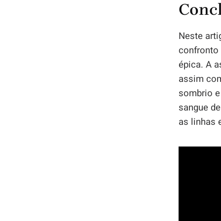
Conc
Neste art
confronto
épica. A 
assim com
sombrio e
sangue de
as linhas 