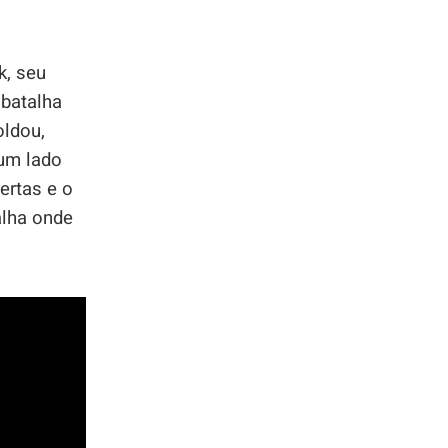
k, seu
batalha
oldou,
um lado
ertas e o
alha onde