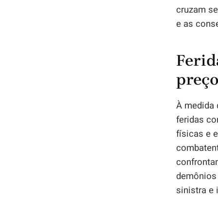
cruzam se
e as cons
Ferid
preço
À medida q
feridas c
físicas e 
combatent
confronta
demônios 
sinistra e