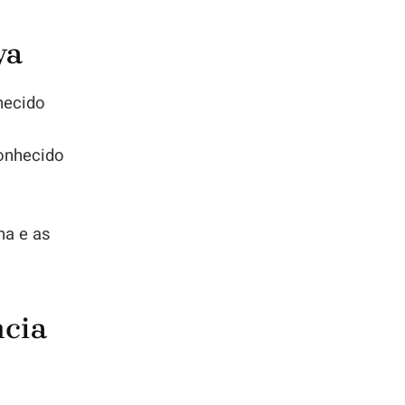
ya
hecido
conhecido
ma e as
ncia