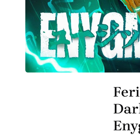
Fer
Dar
Eny