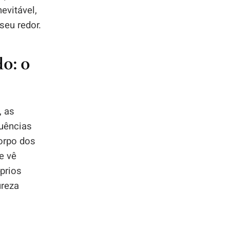
evitável,
seu redor.
o: o
, as
uências
corpo dos
e vê
prios
ureza