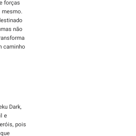
e forças
si mesmo.
destinado
aumas não
transforma
um caminho
ku Dark,
l e
róis, pois
 que