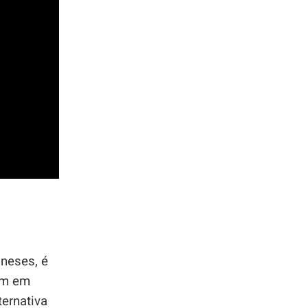
neses, é
am em
ternativa