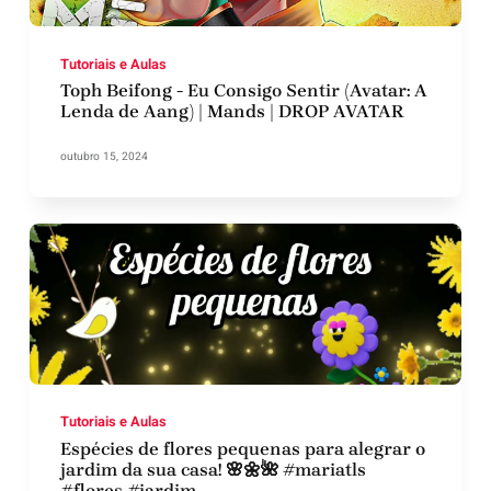
Tutoriais e Aulas
Toph Beifong - Eu Consigo Sentir (Avatar: A
Lenda de Aang) | Mands | DROP AVATAR
outubro 15, 2024
Tutoriais e Aulas
Espécies de flores pequenas para alegrar o
jardim da sua casa! 🌸🌼🌺 #mariatls
#flores #jardim